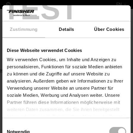
TEST
EN
Zustimmung
Details
Über Cookies
Diese Webseite verwendet Cookies
Active Foam Ocean 210 KG
Wir verwenden Cookies, um Inhalte und Anzeigen zu
personalisieren, Funktionen für soziale Medien anbieten
Item not found
zu können und die Zugriffe auf unsere Website zu
analysieren. Außerdem geben wir Informationen zu Ihrer
Verwendung unserer Website an unsere Partner für
soziale Medien, Werbung und Analysen weiter. Unsere
Partner führen diese Informationen möglicherweise mit
weiteren Daten zusammen, die Sie ihnen bereitgestellt
haben oder die sie im Rahmen Ihrer Nutzung der Dienste
gesammelt haben. Weitere Details sowie die
Einwilligungsauswahl
Einstellungen zu den Cookies finden Sie unter
Notwendig