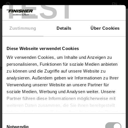
TEST
EN
Zustimmung
Details
Über Cookies
Diese Webseite verwendet Cookies
Boat Descaling Wash 5 L
Wir verwenden Cookies, um Inhalte und Anzeigen zu
personalisieren, Funktionen für soziale Medien anbieten
Item not found
zu können und die Zugriffe auf unsere Website zu
analysieren. Außerdem geben wir Informationen zu Ihrer
Verwendung unserer Website an unsere Partner für
soziale Medien, Werbung und Analysen weiter. Unsere
Partner führen diese Informationen möglicherweise mit
weiteren Daten zusammen, die Sie ihnen bereitgestellt
haben oder die sie im Rahmen Ihrer Nutzung der Dienste
gesammelt haben. Weitere Details sowie die
Einwilligungsauswahl
Einstellungen zu den Cookies finden Sie unter
Notwendig