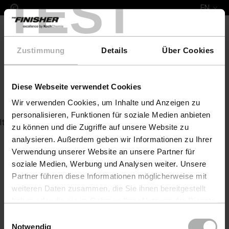
TEST
EN
Zustimmung
Details
Über Cookies
Diese Webseite verwendet Cookies
Bremsenreiniger
Wir verwenden Cookies, um Inhalte und Anzeigen zu
personalisieren, Funktionen für soziale Medien anbieten
Item not found
zu können und die Zugriffe auf unsere Website zu
analysieren. Außerdem geben wir Informationen zu Ihrer
Verwendung unserer Website an unsere Partner für
soziale Medien, Werbung und Analysen weiter. Unsere
Partner führen diese Informationen möglicherweise mit
weiteren Daten zusammen, die Sie ihnen bereitgestellt
haben oder die sie im Rahmen Ihrer Nutzung der Dienste
gesammelt haben. Weitere Details sowie die
Einwilligungsauswahl
Einstellungen zu den Cookies finden Sie unter
Notwendig