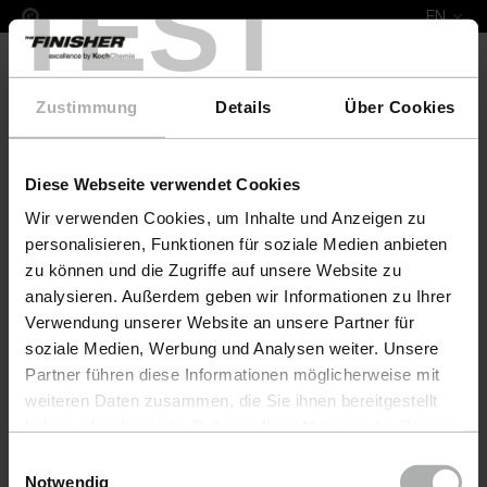
TEST
EN
Zustimmung
Details
Über Cookies
Diese Webseite verwendet Cookies
Complete Leather Repair Set ADA
Wir verwenden Cookies, um Inhalte und Anzeigen zu
personalisieren, Funktionen für soziale Medien anbieten
zu können und die Zugriffe auf unsere Website zu
analysieren. Außerdem geben wir Informationen zu Ihrer
Verwendung unserer Website an unsere Partner für
soziale Medien, Werbung und Analysen weiter. Unsere
Partner führen diese Informationen möglicherweise mit
weiteren Daten zusammen, die Sie ihnen bereitgestellt
haben oder die sie im Rahmen Ihrer Nutzung der Dienste
gesammelt haben. Weitere Details sowie die
Einwilligungsauswahl
Einstellungen zu den Cookies finden Sie unter
Notwendig