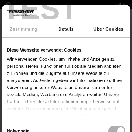
TEST
EN
Zustimmung
Details
Über Cookies
Diese Webseite verwendet Cookies
Complete Leather Repair Set Gealux
Wir verwenden Cookies, um Inhalte und Anzeigen zu
personalisieren, Funktionen für soziale Medien anbieten
zu können und die Zugriffe auf unsere Website zu
analysieren. Außerdem geben wir Informationen zu Ihrer
Verwendung unserer Website an unsere Partner für
soziale Medien, Werbung und Analysen weiter. Unsere
Partner führen diese Informationen möglicherweise mit
weiteren Daten zusammen, die Sie ihnen bereitgestellt
haben oder die sie im Rahmen Ihrer Nutzung der Dienste
gesammelt haben. Weitere Details sowie die
Einwilligungsauswahl
Einstellungen zu den Cookies finden Sie unter
Notwendig