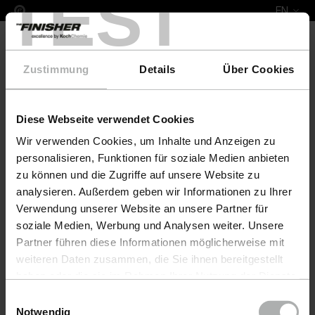
TEST
EN
Zustimmung
Details
Über Cookies
Diese Webseite verwendet Cookies
Complete Leather Repair Set La-Z-Boy
Wir verwenden Cookies, um Inhalte und Anzeigen zu
personalisieren, Funktionen für soziale Medien anbieten
zu können und die Zugriffe auf unsere Website zu
analysieren. Außerdem geben wir Informationen zu Ihrer
Verwendung unserer Website an unsere Partner für
soziale Medien, Werbung und Analysen weiter. Unsere
Partner führen diese Informationen möglicherweise mit
weiteren Daten zusammen, die Sie ihnen bereitgestellt
haben oder die sie im Rahmen Ihrer Nutzung der Dienste
gesammelt haben. Weitere Details sowie die
Einwilligungsauswahl
Einstellungen zu den Cookies finden Sie unter
Notwendig