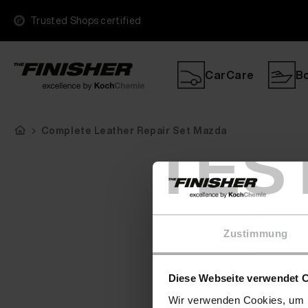
Trusted Shops certified
CarCare
B
Complete Leather Repair Set Mazda
TES
Zustimmung
Diese Webseite verwendet 
Wir verwenden Cookies, um I