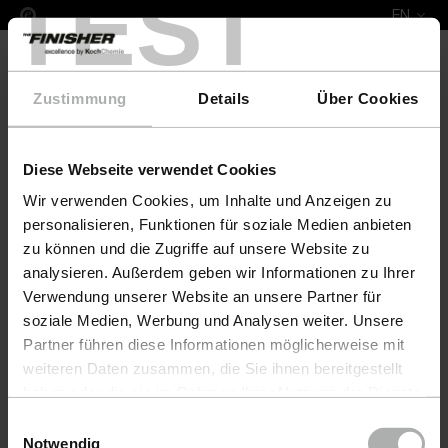
TEST
EN
Zustimmung
Details
Über Cookies
Diese Webseite verwendet Cookies
Complete Leather Repair Set Mitsubishi
Wir verwenden Cookies, um Inhalte und Anzeigen zu
personalisieren, Funktionen für soziale Medien anbieten
zu können und die Zugriffe auf unsere Website zu
analysieren. Außerdem geben wir Informationen zu Ihrer
Verwendung unserer Website an unsere Partner für
soziale Medien, Werbung und Analysen weiter. Unsere
Partner führen diese Informationen möglicherweise mit
weiteren Daten zusammen, die Sie ihnen bereitgestellt
haben oder die sie im Rahmen Ihrer Nutzung der Dienste
gesammelt haben. Weitere Details sowie die
Einwilligungsauswahl
Einstellungen zu den Cookies finden Sie unter
Notwendig