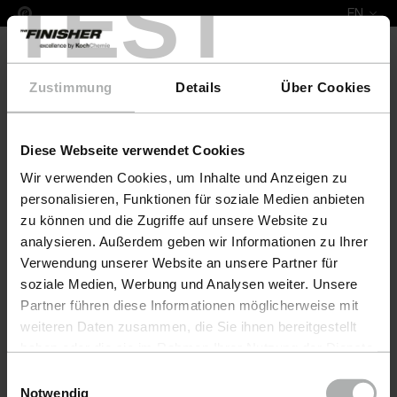
TEST
EN
Zustimmung
Details
Über Cookies
Diese Webseite verwendet Cookies
Complete Leather Repair Set
Wir verwenden Cookies, um Inhalte und Anzeigen zu
personalisieren, Funktionen für soziale Medien anbieten
zu können und die Zugriffe auf unsere Website zu
analysieren. Außerdem geben wir Informationen zu Ihrer
Verwendung unserer Website an unsere Partner für
soziale Medien, Werbung und Analysen weiter. Unsere
Partner führen diese Informationen möglicherweise mit
weiteren Daten zusammen, die Sie ihnen bereitgestellt
haben oder die sie im Rahmen Ihrer Nutzung der Dienste
gesammelt haben. Weitere Details sowie die
Einwilligungsauswahl
Einstellungen zu den Cookies finden Sie unter
Notwendig