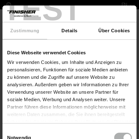
TEST
EN
Zustimmung
Details
Über Cookies
Diese Webseite verwendet Cookies
Complete Leather Repair Set Rietberger Möbelwer
Wir verwenden Cookies, um Inhalte und Anzeigen zu
personalisieren, Funktionen für soziale Medien anbieten
zu können und die Zugriffe auf unsere Website zu
analysieren. Außerdem geben wir Informationen zu Ihrer
Verwendung unserer Website an unsere Partner für
soziale Medien, Werbung und Analysen weiter. Unsere
Partner führen diese Informationen möglicherweise mit
weiteren Daten zusammen, die Sie ihnen bereitgestellt
haben oder die sie im Rahmen Ihrer Nutzung der Dienste
gesammelt haben. Weitere Details sowie die
Einwilligungsauswahl
Einstellungen zu den Cookies finden Sie unter
Notwendig