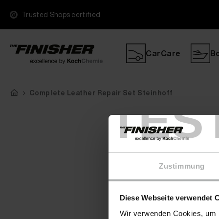
Trusted Shops certified
CarCare
B
Complete Leather Repair Set Steinhoff
TES
Zustimmung
Diese Webseite verwendet 
Wir verwenden Cookies, um I