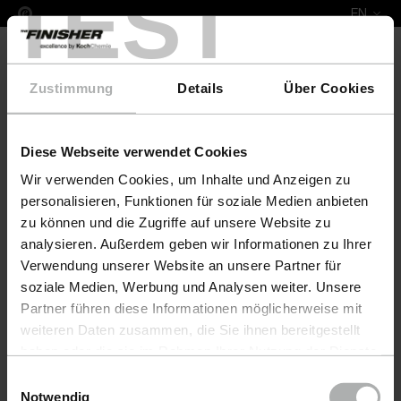
TEST
EN
Zustimmung
Details
Über Cookies
Diese Webseite verwendet Cookies
Complete Leather Repair Set Volvo
Wir verwenden Cookies, um Inhalte und Anzeigen zu
personalisieren, Funktionen für soziale Medien anbieten
zu können und die Zugriffe auf unsere Website zu
analysieren. Außerdem geben wir Informationen zu Ihrer
Verwendung unserer Website an unsere Partner für
soziale Medien, Werbung und Analysen weiter. Unsere
Partner führen diese Informationen möglicherweise mit
weiteren Daten zusammen, die Sie ihnen bereitgestellt
haben oder die sie im Rahmen Ihrer Nutzung der Dienste
gesammelt haben. Weitere Details sowie die
Einwilligungsauswahl
Einstellungen zu den Cookies finden Sie unter
Notwendig