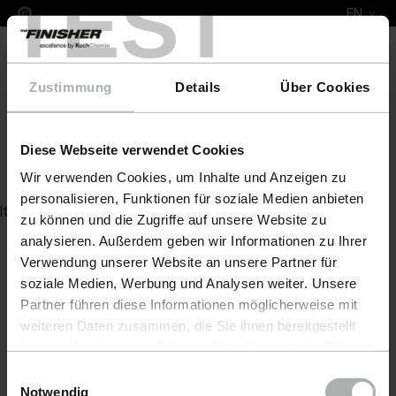
TEST
EN
Zustimmung
Details
Über Cookies
Diese Webseite verwendet Cookies
Exterior Brush green
Wir verwenden Cookies, um Inhalte und Anzeigen zu
personalisieren, Funktionen für soziale Medien anbieten
Item not found
zu können und die Zugriffe auf unsere Website zu
analysieren. Außerdem geben wir Informationen zu Ihrer
Verwendung unserer Website an unsere Partner für
soziale Medien, Werbung und Analysen weiter. Unsere
Partner führen diese Informationen möglicherweise mit
weiteren Daten zusammen, die Sie ihnen bereitgestellt
haben oder die sie im Rahmen Ihrer Nutzung der Dienste
gesammelt haben. Weitere Details sowie die
Einwilligungsauswahl
Einstellungen zu den Cookies finden Sie unter
Notwendig