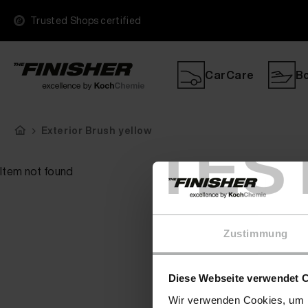
Trusted Shops certified
CarCare
B
Exterior Brush yellow
TES
Item not found
Zustimmung
Diese Webseite verwendet 
Wir verwenden Cookies, um I