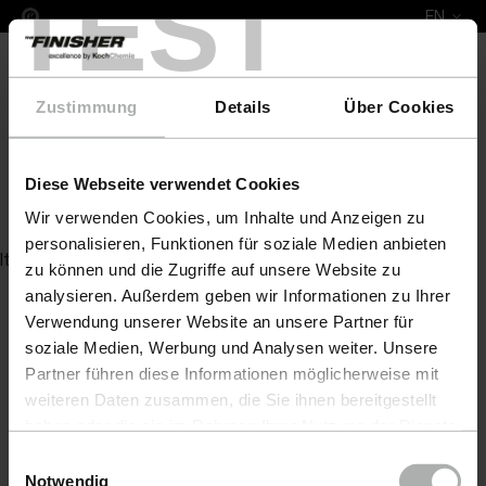
TEST
EN
Zustimmung
Details
Über Cookies
Diese Webseite verwendet Cookies
Fine Cut 9330
Wir verwenden Cookies, um Inhalte und Anzeigen zu
personalisieren, Funktionen für soziale Medien anbieten
Item not found
zu können und die Zugriffe auf unsere Website zu
analysieren. Außerdem geben wir Informationen zu Ihrer
Verwendung unserer Website an unsere Partner für
soziale Medien, Werbung und Analysen weiter. Unsere
Partner führen diese Informationen möglicherweise mit
weiteren Daten zusammen, die Sie ihnen bereitgestellt
haben oder die sie im Rahmen Ihrer Nutzung der Dienste
gesammelt haben. Weitere Details sowie die
Einwilligungsauswahl
Einstellungen zu den Cookies finden Sie unter
Notwendig