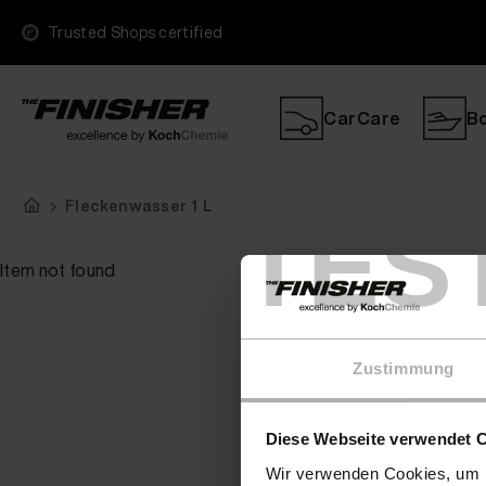
Trusted Shops certified
CarCare
B
Fleckenwasser 1 L
TES
Item not found
Zustimmung
Diese Webseite verwendet 
Wir verwenden Cookies, um I