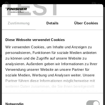
TEST
EN
Zustimmung
Details
Über Cookies
Diese Webseite verwendet Cookies
Glanzwachsshampoo
Wir verwenden Cookies, um Inhalte und Anzeigen zu
personalisieren, Funktionen für soziale Medien anbieten
Item not found
zu können und die Zugriffe auf unsere Website zu
analysieren. Außerdem geben wir Informationen zu Ihrer
Verwendung unserer Website an unsere Partner für
soziale Medien, Werbung und Analysen weiter. Unsere
Partner führen diese Informationen möglicherweise mit
weiteren Daten zusammen, die Sie ihnen bereitgestellt
haben oder die sie im Rahmen Ihrer Nutzung der Dienste
gesammelt haben. Weitere Details sowie die
Einwilligungsauswahl
Einstellungen zu den Cookies finden Sie unter
Notwendig