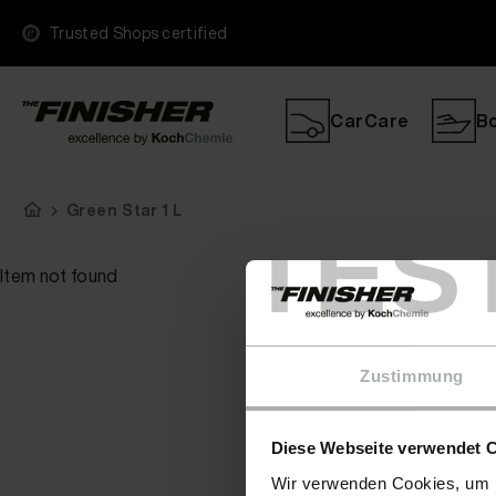
Trusted Shops certified
CarCare
B
Green Star 1 L
TES
Item not found
Zustimmung
Diese Webseite verwendet 
Wir verwenden Cookies, um I