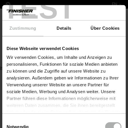
TEST
EN
Zustimmung
Details
Über Cookies
Diese Webseite verwendet Cookies
Heavy Cut H8.02
Wir verwenden Cookies, um Inhalte und Anzeigen zu
personalisieren, Funktionen für soziale Medien anbieten
Item not found
zu können und die Zugriffe auf unsere Website zu
analysieren. Außerdem geben wir Informationen zu Ihrer
Verwendung unserer Website an unsere Partner für
soziale Medien, Werbung und Analysen weiter. Unsere
Partner führen diese Informationen möglicherweise mit
weiteren Daten zusammen, die Sie ihnen bereitgestellt
haben oder die sie im Rahmen Ihrer Nutzung der Dienste
gesammelt haben. Weitere Details sowie die
Einwilligungsauswahl
Einstellungen zu den Cookies finden Sie unter
Notwendig