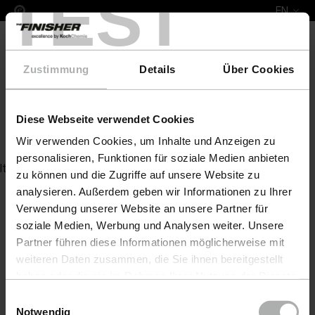
TEST
EN
Zustimmung
Details
Über Cookies
Diese Webseite verwendet Cookies
Hochglanztrockner
Wir verwenden Cookies, um Inhalte und Anzeigen zu
personalisieren, Funktionen für soziale Medien anbieten
Item not found
zu können und die Zugriffe auf unsere Website zu
analysieren. Außerdem geben wir Informationen zu Ihrer
Verwendung unserer Website an unsere Partner für
soziale Medien, Werbung und Analysen weiter. Unsere
Partner führen diese Informationen möglicherweise mit
weiteren Daten zusammen, die Sie ihnen bereitgestellt
haben oder die sie im Rahmen Ihrer Nutzung der Dienste
gesammelt haben. Weitere Details sowie die
Einwilligungsauswahl
Einstellungen zu den Cookies finden Sie unter
Notwendig