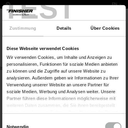
TEST
EN
Zustimmung
Details
Über Cookies
Diese Webseite verwendet Cookies
Leather Colour DFM Sp. z o.o.
Wir verwenden Cookies, um Inhalte und Anzeigen zu
personalisieren, Funktionen für soziale Medien anbieten
Item not found
zu können und die Zugriffe auf unsere Website zu
analysieren. Außerdem geben wir Informationen zu Ihrer
Verwendung unserer Website an unsere Partner für
soziale Medien, Werbung und Analysen weiter. Unsere
Partner führen diese Informationen möglicherweise mit
weiteren Daten zusammen, die Sie ihnen bereitgestellt
haben oder die sie im Rahmen Ihrer Nutzung der Dienste
gesammelt haben. Weitere Details sowie die
Einwilligungsauswahl
Einstellungen zu den Cookies finden Sie unter
Notwendig