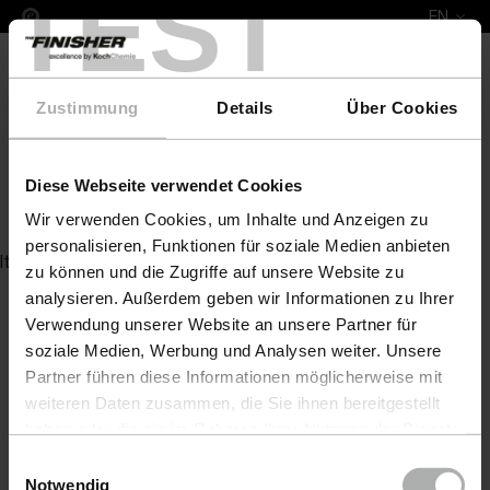
TEST
EN
Zustimmung
Details
Über Cookies
Diese Webseite verwendet Cookies
Leather Colour Porsche
Wir verwenden Cookies, um Inhalte und Anzeigen zu
personalisieren, Funktionen für soziale Medien anbieten
Item not found
zu können und die Zugriffe auf unsere Website zu
analysieren. Außerdem geben wir Informationen zu Ihrer
Verwendung unserer Website an unsere Partner für
soziale Medien, Werbung und Analysen weiter. Unsere
Partner führen diese Informationen möglicherweise mit
weiteren Daten zusammen, die Sie ihnen bereitgestellt
haben oder die sie im Rahmen Ihrer Nutzung der Dienste
gesammelt haben. Weitere Details sowie die
Einwilligungsauswahl
Einstellungen zu den Cookies finden Sie unter
Notwendig