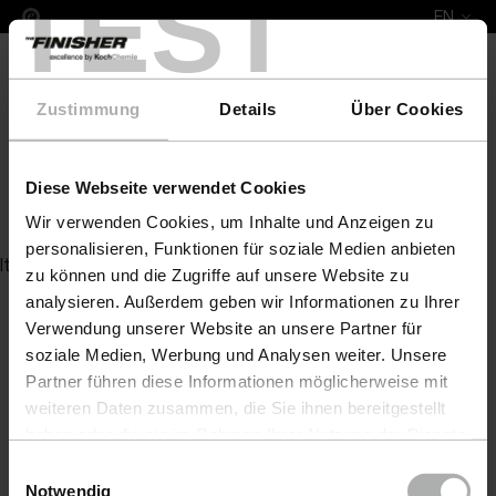
TEST
EN
Zustimmung
Details
Über Cookies
Diese Webseite verwendet Cookies
Leather Colour Rietberger Möbelwerke
Wir verwenden Cookies, um Inhalte und Anzeigen zu
personalisieren, Funktionen für soziale Medien anbieten
Item not found
zu können und die Zugriffe auf unsere Website zu
analysieren. Außerdem geben wir Informationen zu Ihrer
Verwendung unserer Website an unsere Partner für
soziale Medien, Werbung und Analysen weiter. Unsere
Partner führen diese Informationen möglicherweise mit
weiteren Daten zusammen, die Sie ihnen bereitgestellt
haben oder die sie im Rahmen Ihrer Nutzung der Dienste
gesammelt haben. Weitere Details sowie die
Einwilligungsauswahl
Einstellungen zu den Cookies finden Sie unter
Notwendig