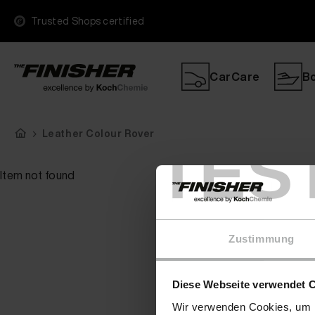
Trusted Shops certified
CarCare
B
Leather Colour Rover
TES
Item not found
Zustimmung
Diese Webseite verwendet 
Wir verwenden Cookies, um I