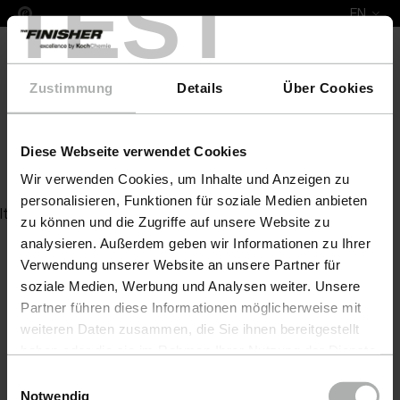
TEST
EN
Zustimmung
Details
Über Cookies
Diese Webseite verwendet Cookies
Leather Colour Skoda
Wir verwenden Cookies, um Inhalte und Anzeigen zu
personalisieren, Funktionen für soziale Medien anbieten
Item not found
zu können und die Zugriffe auf unsere Website zu
analysieren. Außerdem geben wir Informationen zu Ihrer
Verwendung unserer Website an unsere Partner für
soziale Medien, Werbung und Analysen weiter. Unsere
Partner führen diese Informationen möglicherweise mit
weiteren Daten zusammen, die Sie ihnen bereitgestellt
haben oder die sie im Rahmen Ihrer Nutzung der Dienste
gesammelt haben. Weitere Details sowie die
Einwilligungsauswahl
Einstellungen zu den Cookies finden Sie unter
Notwendig