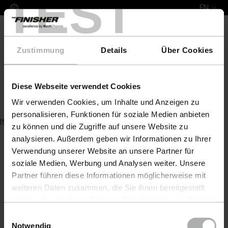
TEST
EN
Zustimmung
Details
Über Cookies
Diese Webseite verwendet Cookies
Leather Colour Steinhoff
Wir verwenden Cookies, um Inhalte und Anzeigen zu
personalisieren, Funktionen für soziale Medien anbieten
Item not found
zu können und die Zugriffe auf unsere Website zu
analysieren. Außerdem geben wir Informationen zu Ihrer
Verwendung unserer Website an unsere Partner für
soziale Medien, Werbung und Analysen weiter. Unsere
Partner führen diese Informationen möglicherweise mit
weiteren Daten zusammen, die Sie ihnen bereitgestellt
haben oder die sie im Rahmen Ihrer Nutzung der Dienste
gesammelt haben. Weitere Details sowie die
Einwilligungsauswahl
Einstellungen zu den Cookies finden Sie unter
Notwendig