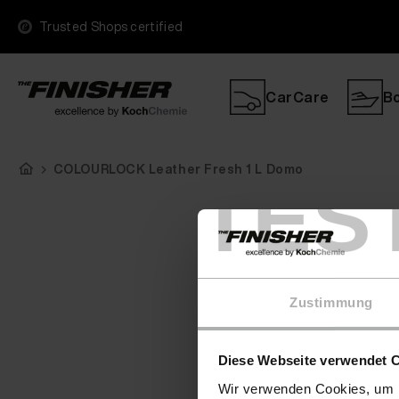
Trusted Shops certified
CarCare
B
COLOURLOCK Leather Fresh 1 L Domo
TES
Zustimmung
Diese Webseite verwendet 
Wir verwenden Cookies, um I