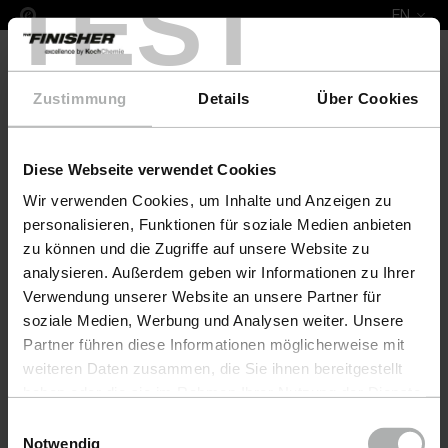
TEST
EN
Zustimmung
Details
Über Cookies
Diese Webseite verwendet Cookies
COLOURLOCK Leather Fresh 1 L Honda
Wir verwenden Cookies, um Inhalte und Anzeigen zu
personalisieren, Funktionen für soziale Medien anbieten
zu können und die Zugriffe auf unsere Website zu
analysieren. Außerdem geben wir Informationen zu Ihrer
Verwendung unserer Website an unsere Partner für
soziale Medien, Werbung und Analysen weiter. Unsere
Partner führen diese Informationen möglicherweise mit
weiteren Daten zusammen, die Sie ihnen bereitgestellt
haben oder die sie im Rahmen Ihrer Nutzung der Dienste
gesammelt haben. Weitere Details sowie die
Einwilligungsauswahl
Einstellungen zu den Cookies finden Sie unter
Notwendig