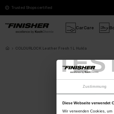
Trusted Shops certified
CarCare
B
COLOURLOCK Leather Fresh 1 L Hukla
TES
Zustimmung
Diese Webseite verwendet 
Wir verwenden Cookies, um I