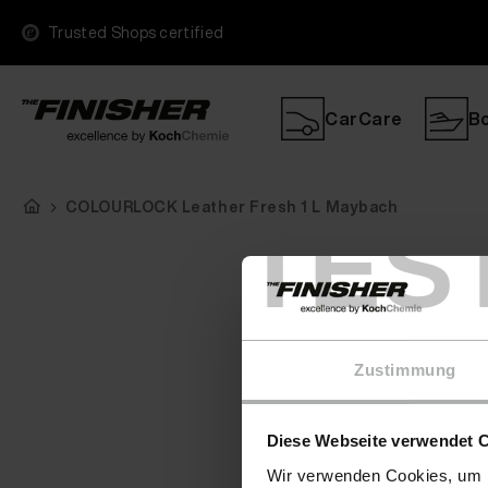
Trusted Shops certified
CarCare
B
COLOURLOCK Leather Fresh 1 L Maybach
TES
Zustimmung
Diese Webseite verwendet 
Wir verwenden Cookies, um I