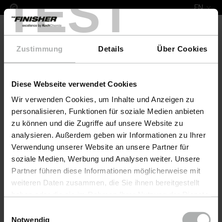
TEST
EN
Zustimmung
Details
Über Cookies
Diese Webseite verwendet Cookies
COLOURLOCK Leather Fresh 100 ml Alfa Romeo
Wir verwenden Cookies, um Inhalte und Anzeigen zu
personalisieren, Funktionen für soziale Medien anbieten
zu können und die Zugriffe auf unsere Website zu
analysieren. Außerdem geben wir Informationen zu Ihrer
Verwendung unserer Website an unsere Partner für
soziale Medien, Werbung und Analysen weiter. Unsere
Partner führen diese Informationen möglicherweise mit
weiteren Daten zusammen, die Sie ihnen bereitgestellt
haben oder die sie im Rahmen Ihrer Nutzung der Dienste
gesammelt haben. Weitere Details sowie die
Einwilligungsauswahl
Einstellungen zu den Cookies finden Sie unter
Notwendig