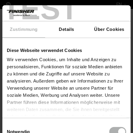
TEST
EN
Zustimmung
Details
Über Cookies
Diese Webseite verwendet Cookies
COLOURLOCK Leather Fresh 100 ml Bali
Wir verwenden Cookies, um Inhalte und Anzeigen zu
personalisieren, Funktionen für soziale Medien anbieten
zu können und die Zugriffe auf unsere Website zu
analysieren. Außerdem geben wir Informationen zu Ihrer
Verwendung unserer Website an unsere Partner für
soziale Medien, Werbung und Analysen weiter. Unsere
Partner führen diese Informationen möglicherweise mit
weiteren Daten zusammen, die Sie ihnen bereitgestellt
haben oder die sie im Rahmen Ihrer Nutzung der Dienste
gesammelt haben. Weitere Details sowie die
Einwilligungsauswahl
Einstellungen zu den Cookies finden Sie unter
Notwendig