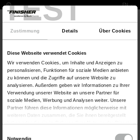
TEST
EN
Zustimmung
Details
Über Cookies
Diese Webseite verwendet Cookies
COLOURLOCK Leather Fresh 100 ml Carina
Wir verwenden Cookies, um Inhalte und Anzeigen zu
personalisieren, Funktionen für soziale Medien anbieten
zu können und die Zugriffe auf unsere Website zu
analysieren. Außerdem geben wir Informationen zu Ihrer
Verwendung unserer Website an unsere Partner für
soziale Medien, Werbung und Analysen weiter. Unsere
Partner führen diese Informationen möglicherweise mit
weiteren Daten zusammen, die Sie ihnen bereitgestellt
haben oder die sie im Rahmen Ihrer Nutzung der Dienste
gesammelt haben. Weitere Details sowie die
Einwilligungsauswahl
Einstellungen zu den Cookies finden Sie unter
Notwendig