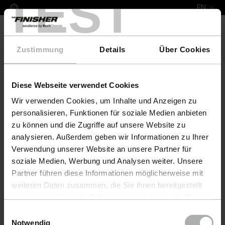
TEST
EN
Zustimmung
Details
Über Cookies
Diese Webseite verwendet Cookies
COLOURLOCK Leather Fresh 100 ml Fiat
Wir verwenden Cookies, um Inhalte und Anzeigen zu
personalisieren, Funktionen für soziale Medien anbieten
zu können und die Zugriffe auf unsere Website zu
analysieren. Außerdem geben wir Informationen zu Ihrer
Verwendung unserer Website an unsere Partner für
soziale Medien, Werbung und Analysen weiter. Unsere
Partner führen diese Informationen möglicherweise mit
weiteren Daten zusammen, die Sie ihnen bereitgestellt
haben oder die sie im Rahmen Ihrer Nutzung der Dienste
gesammelt haben. Weitere Details sowie die
Einwilligungsauswahl
Einstellungen zu den Cookies finden Sie unter
Notwendig