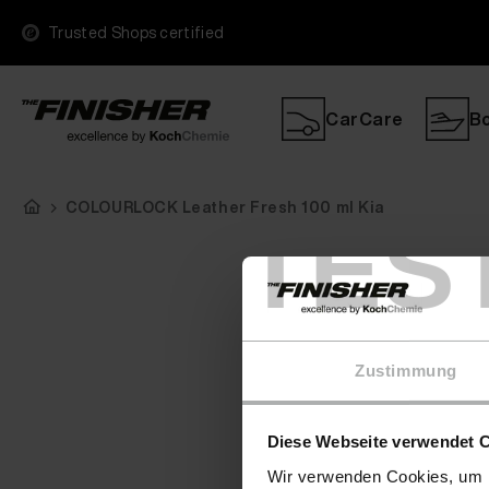
Trusted Shops certified
CarCare
B
COLOURLOCK Leather Fresh 100 ml Kia
TES
Zustimmung
Diese Webseite verwendet 
Wir verwenden Cookies, um I