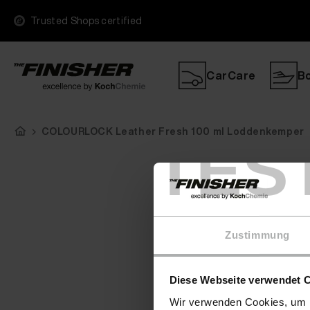
Trusted Shops certified
CarCare
B
COLOURLOCK Leather Fresh 100 ml Loddenkemper
TES
Zustimmung
Diese Webseite verwendet 
Wir verwenden Cookies, um I