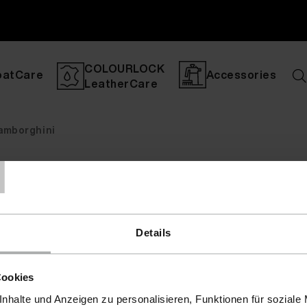
COLOURLOCK
oatCare
Accessories
LeatherCare
amborghini
T
Details
Cookies
nhalte und Anzeigen zu personalisieren, Funktionen für soziale