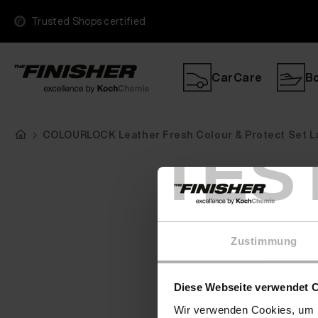
Trusted Shops certified
CarCare
B
COLOURLOCK Leather Fresh Colour & Protect Set L
TES
Zustimmung
Diese Webseite verwendet 
Wir verwenden Cookies, um I