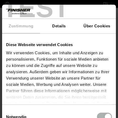
TEST
EN
Zustimmung
Details
Über Cookies
Diese Webseite verwendet Cookies
COLOURLOCK Leather Fresh Colour & Protect Set 
Wir verwenden Cookies, um Inhalte und Anzeigen zu
personalisieren, Funktionen für soziale Medien anbieten
zu können und die Zugriffe auf unsere Website zu
analysieren. Außerdem geben wir Informationen zu Ihrer
Verwendung unserer Website an unsere Partner für
soziale Medien, Werbung und Analysen weiter. Unsere
Partner führen diese Informationen möglicherweise mit
weiteren Daten zusammen, die Sie ihnen bereitgestellt
haben oder die sie im Rahmen Ihrer Nutzung der Dienste
gesammelt haben. Weitere Details sowie die
Einwilligungsauswahl
Einstellungen zu den Cookies finden Sie unter
Notwendig