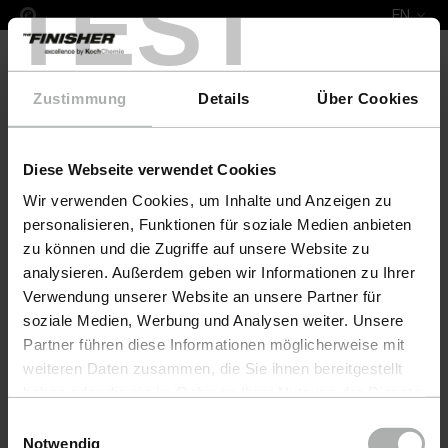
TEST
EN
Zustimmung
Details
Über Cookies
Diese Webseite verwendet Cookies
COLOURLOCK Leather Fresh Colour & Protect Set M
Wir verwenden Cookies, um Inhalte und Anzeigen zu
personalisieren, Funktionen für soziale Medien anbieten
zu können und die Zugriffe auf unsere Website zu
analysieren. Außerdem geben wir Informationen zu Ihrer
Verwendung unserer Website an unsere Partner für
soziale Medien, Werbung und Analysen weiter. Unsere
Partner führen diese Informationen möglicherweise mit
weiteren Daten zusammen, die Sie ihnen bereitgestellt
haben oder die sie im Rahmen Ihrer Nutzung der Dienste
gesammelt haben. Weitere Details sowie die
Einwilligungsauswahl
Einstellungen zu den Cookies finden Sie unter
Notwendig