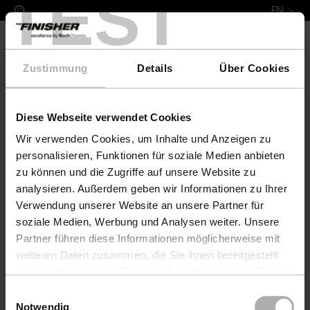
TEST
EN
Zustimmung
Details
Über Cookies
Diese Webseite verwendet Cookies
COLOURLOCK Leather Fresh Colour & Protect Set 
Wir verwenden Cookies, um Inhalte und Anzeigen zu
personalisieren, Funktionen für soziale Medien anbieten
zu können und die Zugriffe auf unsere Website zu
analysieren. Außerdem geben wir Informationen zu Ihrer
Verwendung unserer Website an unsere Partner für
soziale Medien, Werbung und Analysen weiter. Unsere
Partner führen diese Informationen möglicherweise mit
weiteren Daten zusammen, die Sie ihnen bereitgestellt
haben oder die sie im Rahmen Ihrer Nutzung der Dienste
gesammelt haben. Weitere Details sowie die
Einwilligungsauswahl
Einstellungen zu den Cookies finden Sie unter
Notwendig