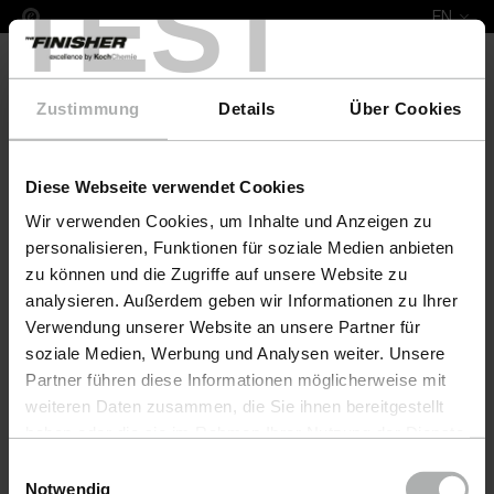
TEST
EN
Zustimmung
Details
Über Cookies
Diese Webseite verwendet Cookies
COLOURLOCK Leather Fresh Colour & Protect Set Po
Wir verwenden Cookies, um Inhalte und Anzeigen zu
personalisieren, Funktionen für soziale Medien anbieten
zu können und die Zugriffe auf unsere Website zu
analysieren. Außerdem geben wir Informationen zu Ihrer
Verwendung unserer Website an unsere Partner für
soziale Medien, Werbung und Analysen weiter. Unsere
Partner führen diese Informationen möglicherweise mit
weiteren Daten zusammen, die Sie ihnen bereitgestellt
haben oder die sie im Rahmen Ihrer Nutzung der Dienste
gesammelt haben. Weitere Details sowie die
Einwilligungsauswahl
Einstellungen zu den Cookies finden Sie unter
Notwendig