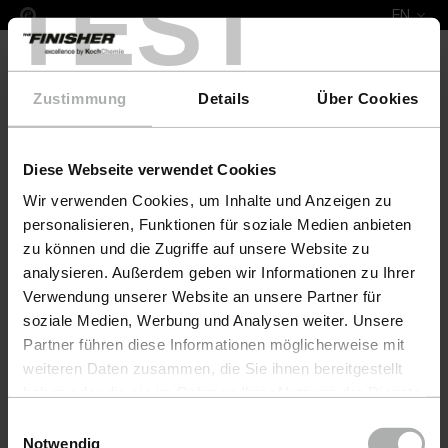
TEST
EN
Zustimmung
Details
Über Cookies
Diese Webseite verwendet Cookies
COLOURLOCK Leather Fresh Colour & Protect Set R
Wir verwenden Cookies, um Inhalte und Anzeigen zu
personalisieren, Funktionen für soziale Medien anbieten
zu können und die Zugriffe auf unsere Website zu
analysieren. Außerdem geben wir Informationen zu Ihrer
Verwendung unserer Website an unsere Partner für
soziale Medien, Werbung und Analysen weiter. Unsere
Partner führen diese Informationen möglicherweise mit
weiteren Daten zusammen, die Sie ihnen bereitgestellt
haben oder die sie im Rahmen Ihrer Nutzung der Dienste
gesammelt haben. Weitere Details sowie die
Einwilligungsauswahl
Einstellungen zu den Cookies finden Sie unter
Notwendig