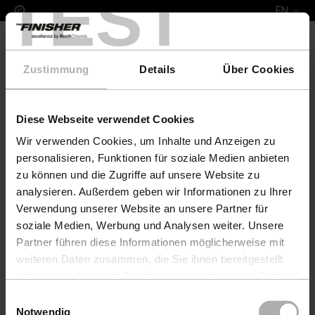
TEST
EN
Zustimmung
Details
Über Cookies
Diese Webseite verwendet Cookies
Leather Fresh Set XL ADA
Wir verwenden Cookies, um Inhalte und Anzeigen zu
personalisieren, Funktionen für soziale Medien anbieten
zu können und die Zugriffe auf unsere Website zu
analysieren. Außerdem geben wir Informationen zu Ihrer
Verwendung unserer Website an unsere Partner für
soziale Medien, Werbung und Analysen weiter. Unsere
Partner führen diese Informationen möglicherweise mit
weiteren Daten zusammen, die Sie ihnen bereitgestellt
haben oder die sie im Rahmen Ihrer Nutzung der Dienste
gesammelt haben. Weitere Details sowie die
Einwilligungsauswahl
Einstellungen zu den Cookies finden Sie unter
Notwendig