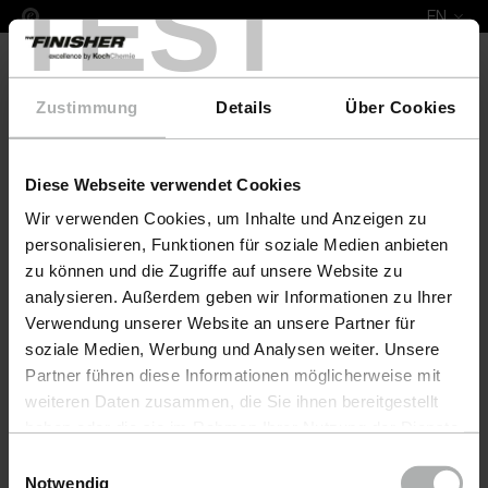
TEST
EN
Zustimmung
Details
Über Cookies
Diese Webseite verwendet Cookies
Leather Fresh Set XS Voglauer
Wir verwenden Cookies, um Inhalte und Anzeigen zu
personalisieren, Funktionen für soziale Medien anbieten
zu können und die Zugriffe auf unsere Website zu
analysieren. Außerdem geben wir Informationen zu Ihrer
Verwendung unserer Website an unsere Partner für
soziale Medien, Werbung und Analysen weiter. Unsere
Partner führen diese Informationen möglicherweise mit
weiteren Daten zusammen, die Sie ihnen bereitgestellt
haben oder die sie im Rahmen Ihrer Nutzung der Dienste
gesammelt haben. Weitere Details sowie die
Einwilligungsauswahl
Einstellungen zu den Cookies finden Sie unter
Notwendig