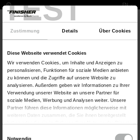
TEST
EN
Zustimmung
Details
Über Cookies
Diese Webseite verwendet Cookies
Leather Fresh Set XS Volkswagen
Wir verwenden Cookies, um Inhalte und Anzeigen zu
personalisieren, Funktionen für soziale Medien anbieten
zu können und die Zugriffe auf unsere Website zu
analysieren. Außerdem geben wir Informationen zu Ihrer
Verwendung unserer Website an unsere Partner für
soziale Medien, Werbung und Analysen weiter. Unsere
Partner führen diese Informationen möglicherweise mit
weiteren Daten zusammen, die Sie ihnen bereitgestellt
haben oder die sie im Rahmen Ihrer Nutzung der Dienste
gesammelt haben. Weitere Details sowie die
Einwilligungsauswahl
Einstellungen zu den Cookies finden Sie unter
Notwendig