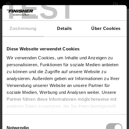
TEST
EN
Zustimmung
Details
Über Cookies
Diese Webseite verwendet Cookies
Leather Fresh Set XS Volvo
Wir verwenden Cookies, um Inhalte und Anzeigen zu
personalisieren, Funktionen für soziale Medien anbieten
zu können und die Zugriffe auf unsere Website zu
analysieren. Außerdem geben wir Informationen zu Ihrer
Verwendung unserer Website an unsere Partner für
soziale Medien, Werbung und Analysen weiter. Unsere
Partner führen diese Informationen möglicherweise mit
weiteren Daten zusammen, die Sie ihnen bereitgestellt
haben oder die sie im Rahmen Ihrer Nutzung der Dienste
gesammelt haben. Weitere Details sowie die
Einwilligungsauswahl
Einstellungen zu den Cookies finden Sie unter
Notwendig