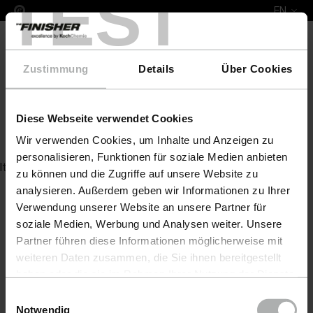
TEST
EN
Zustimmung
Details
Über Cookies
Diese Webseite verwendet Cookies
NanoCrystal Polish 210 KG
Wir verwenden Cookies, um Inhalte und Anzeigen zu
personalisieren, Funktionen für soziale Medien anbieten
Item not found
zu können und die Zugriffe auf unsere Website zu
analysieren. Außerdem geben wir Informationen zu Ihrer
Verwendung unserer Website an unsere Partner für
soziale Medien, Werbung und Analysen weiter. Unsere
Partner führen diese Informationen möglicherweise mit
weiteren Daten zusammen, die Sie ihnen bereitgestellt
haben oder die sie im Rahmen Ihrer Nutzung der Dienste
gesammelt haben. Weitere Details sowie die
Einwilligungsauswahl
Einstellungen zu den Cookies finden Sie unter
Notwendig