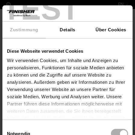
TEST
EN
Zustimmung
Details
Über Cookies
Diese Webseite verwendet Cookies
COLOURLOCK Nubuk Fresh 1 L Natuzzi
Wir verwenden Cookies, um Inhalte und Anzeigen zu
personalisieren, Funktionen für soziale Medien anbieten
zu können und die Zugriffe auf unsere Website zu
analysieren. Außerdem geben wir Informationen zu Ihrer
Verwendung unserer Website an unsere Partner für
soziale Medien, Werbung und Analysen weiter. Unsere
Partner führen diese Informationen möglicherweise mit
weiteren Daten zusammen, die Sie ihnen bereitgestellt
haben oder die sie im Rahmen Ihrer Nutzung der Dienste
gesammelt haben. Weitere Details sowie die
Einwilligungsauswahl
Einstellungen zu den Cookies finden Sie unter
Notwendig