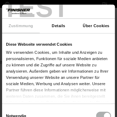
TEST
EN
Zustimmung
Details
Über Cookies
Diese Webseite verwendet Cookies
Plast Star 96.
Wir verwenden Cookies, um Inhalte und Anzeigen zu
personalisieren, Funktionen für soziale Medien anbieten
Item not found
zu können und die Zugriffe auf unsere Website zu
analysieren. Außerdem geben wir Informationen zu Ihrer
Verwendung unserer Website an unsere Partner für
soziale Medien, Werbung und Analysen weiter. Unsere
Partner führen diese Informationen möglicherweise mit
weiteren Daten zusammen, die Sie ihnen bereitgestellt
haben oder die sie im Rahmen Ihrer Nutzung der Dienste
gesammelt haben. Weitere Details sowie die
Einwilligungsauswahl
Einstellungen zu den Cookies finden Sie unter
Notwendig