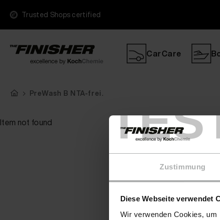
Trusted Shops certified
CarCare
B
PreWash B NTA-frei.
TES
Item not found
Zustimmung
Diese Webseite verwendet 
Wir verwenden Cookies, um I